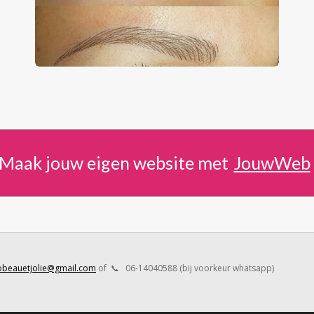
Maak jouw eigen website met
JouwWeb
obeauetjolie@gmail.com
of 📞 06-14040588 (bij voorkeur whatsapp)