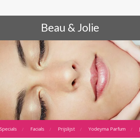
Beau & Jolie
Specials
Facials
Prijslijst
Yodeyma Parfum